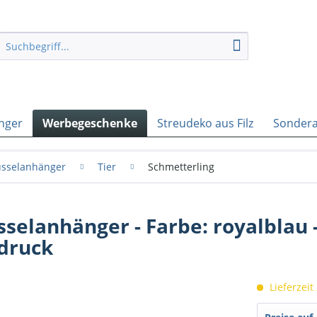
nger
Werbegeschenke
Streudeko aus Filz
Sondera
lüsselanhänger
Tier
Schmetterling
sselanhänger - Farbe: royalblau 
fdruck
Lieferzeit