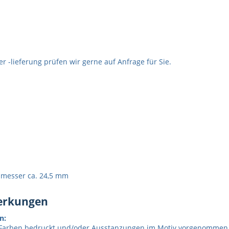
 -lieferung prüfen wir gerne auf Anfrage für Sie.
chmesser ca. 24,5 mm
merkungen
n:
Farben bedruckt und/oder Ausstanzungen im Motiv vorgenommen