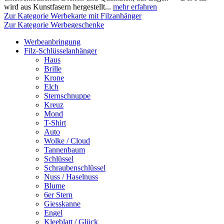
wird aus Kunstfasern hergestellt...
mehr erfahren
Zur Kategorie Werbekarte mit Filzanhänger
Zur Kategorie Werbegeschenke
Werbeanbringung
Filz-Schlüsselanhänger
Haus
Brille
Krone
Elch
Sternschnuppe
Kreuz
Mond
T-Shirt
Auto
Wolke / Cloud
Tannenbaum
Schlüssel
Schraubenschlüssel
Nuss / Haselnuss
Blume
6er Stern
Giesskanne
Engel
Kleeblatt / Glück