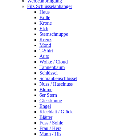
Werbeanbringung
Filz-Schlüsselanhänger
Haus
Brille
Krone
Elch
Sternschnuppe
Kreuz
Mond
T-Shirt
Auto
Wolke / Cloud
Tannenbaum
Schlüssel
Schraubenschlüssel
Nuss / Haselnuss
Blume
6er Stern
Giesskanne
Engel
Kleeblatt / Glück
Blätter
Fuss / Sohle
Frau / Hers
Mann / His