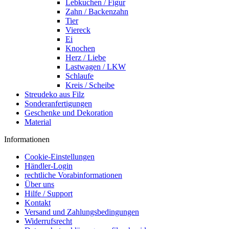
Lebkuchen / Figur
Zahn / Backenzahn
Tier
Viereck
Ei
Knochen
Herz / Liebe
Lastwagen / LKW
Schlaufe
Kreis / Scheibe
Streudeko aus Filz
Sonderanfertigungen
Geschenke und Dekoration
Material
Informationen
Cookie-Einstellungen
Händler-Login
rechtliche Vorabinformationen
Über uns
Hilfe / Support
Kontakt
Versand und Zahlungsbedingungen
Widerrufsrecht