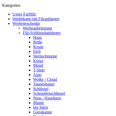
Kategorien
Unser Farbfilz
Werbekarte mit Filzanhänger
Werbegeschenke
Werbeanbringung
Filz-Schlüsselanhänger
Haus
Brille
Krone
Elch
Sternschnuppe
Kreuz
Mond
T-Shirt
Auto
Wolke / Cloud
Tannenbaum
Schlüssel
Schraubenschlüssel
Nuss / Haselnuss
Blume
6er Stern
Giesskanne