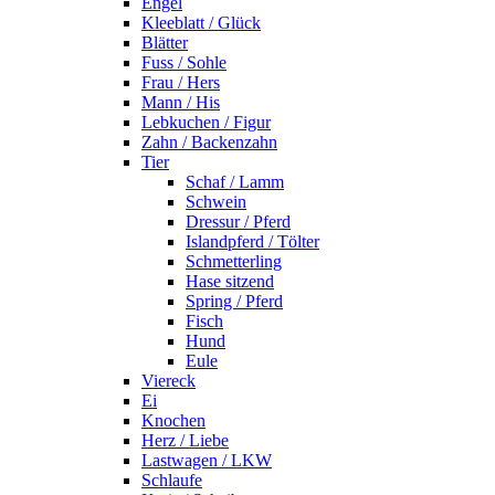
Engel
Kleeblatt / Glück
Blätter
Fuss / Sohle
Frau / Hers
Mann / His
Lebkuchen / Figur
Zahn / Backenzahn
Tier
Schaf / Lamm
Schwein
Dressur / Pferd
Islandpferd / Tölter
Schmetterling
Hase sitzend
Spring / Pferd
Fisch
Hund
Eule
Viereck
Ei
Knochen
Herz / Liebe
Lastwagen / LKW
Schlaufe