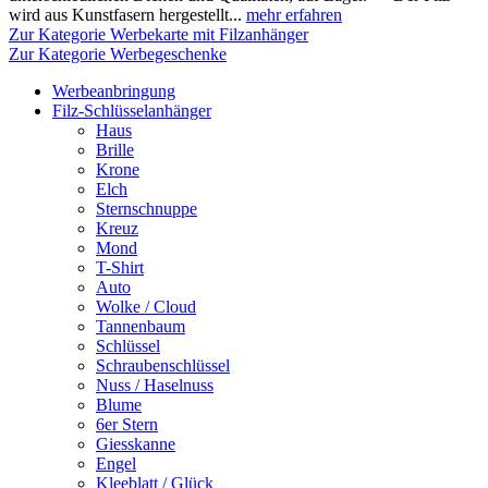
wird aus Kunstfasern hergestellt...
mehr erfahren
Zur Kategorie Werbekarte mit Filzanhänger
Zur Kategorie Werbegeschenke
Werbeanbringung
Filz-Schlüsselanhänger
Haus
Brille
Krone
Elch
Sternschnuppe
Kreuz
Mond
T-Shirt
Auto
Wolke / Cloud
Tannenbaum
Schlüssel
Schraubenschlüssel
Nuss / Haselnuss
Blume
6er Stern
Giesskanne
Engel
Kleeblatt / Glück