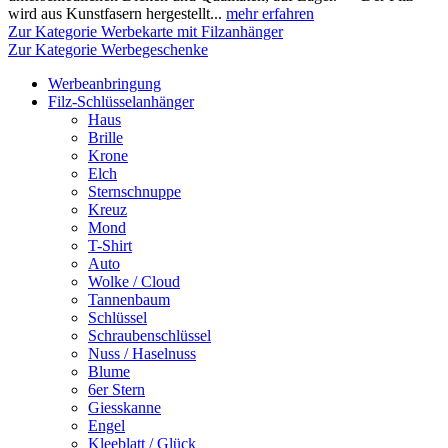
wird aus Kunstfasern hergestellt...
mehr erfahren
Zur Kategorie Werbekarte mit Filzanhänger
Zur Kategorie Werbegeschenke
Werbeanbringung
Filz-Schlüsselanhänger
Haus
Brille
Krone
Elch
Sternschnuppe
Kreuz
Mond
T-Shirt
Auto
Wolke / Cloud
Tannenbaum
Schlüssel
Schraubenschlüssel
Nuss / Haselnuss
Blume
6er Stern
Giesskanne
Engel
Kleeblatt / Glück