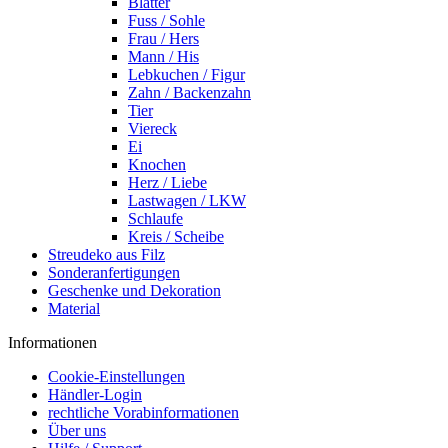
Blätter
Fuss / Sohle
Frau / Hers
Mann / His
Lebkuchen / Figur
Zahn / Backenzahn
Tier
Viereck
Ei
Knochen
Herz / Liebe
Lastwagen / LKW
Schlaufe
Kreis / Scheibe
Streudeko aus Filz
Sonderanfertigungen
Geschenke und Dekoration
Material
Informationen
Cookie-Einstellungen
Händler-Login
rechtliche Vorabinformationen
Über uns