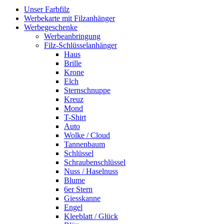
Unser Farbfilz
Werbekarte mit Filzanhänger
Werbegeschenke
Werbeanbringung
Filz-Schlüsselanhänger
Haus
Brille
Krone
Elch
Sternschnuppe
Kreuz
Mond
T-Shirt
Auto
Wolke / Cloud
Tannenbaum
Schlüssel
Schraubenschlüssel
Nuss / Haselnuss
Blume
6er Stern
Giesskanne
Engel
Kleeblatt / Glück