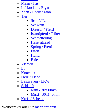
Mann / His
Lebkuchen / Figur
Zahn / Backenzahn
Tier
Schaf / Lamm
Schwein
Dressur / Pferd
Islandpferd / Tölter
Schmetterling
Hase sitzend
Spring / Pferd
Fisch
Hund
Eule
Viereck
Ei
Knochen
Herz / Liebe
Lastwagen / LKW
Schlaufe
Mini - 30x90mm
Maxi - 30x140mm
Kreis / Scheibe
Werbeartikel aus Filz
mehr erfahren