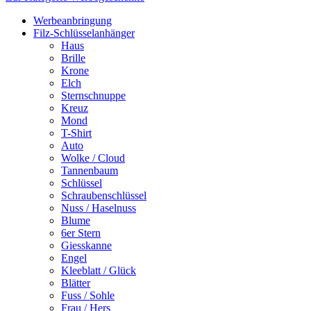
Werbeanbringung
Filz-Schlüsselanhänger
Haus
Brille
Krone
Elch
Sternschnuppe
Kreuz
Mond
T-Shirt
Auto
Wolke / Cloud
Tannenbaum
Schlüssel
Schraubenschlüssel
Nuss / Haselnuss
Blume
6er Stern
Giesskanne
Engel
Kleeblatt / Glück
Blätter
Fuss / Sohle
Frau / Hers