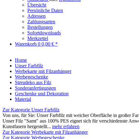
Übersicht
Persönliche Daten
Adressen
Zahlungsarten
Bestellungen
Sofortdownloads
Merkzettel
Warenkorb
0
0,00 € *
Home
Unser Farbfilz
Werbekarte mit Filzanhänger
Werbegeschenke
Streudeko aus Filz
Sonderanfertigungen
Geschenke und Dekoration
Material
Zur Kategorie Unser Farbfilz
Von uns, für Sie: Unser Farbfilz mit weicher Oberfläche in großer F
Unser Filz "Samt" aus 100% PES eignet sich für verschiedenste Anw
Kunstfasern hergestellt...
mehr erfahren
Zur Kategorie Werbekarte mit Filzanhänger
Zur Kategorie Werbegeschenke