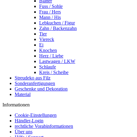
Blätter
Fuss / Sohle
Frau / Hers
Mann / His
Lebkuchen / Figur
Zahn / Backenzahn
Tier
Viereck
Ei
Knochen
Herz / Liebe
Lastwagen / LKW
Schlaufe
Kreis / Scheibe
Streudeko aus Filz
Sonderanfertigungen
Geschenke und Dekoration
Material
Informationen
Cookie-Einstellungen
Händler-Login
rechtliche Vorabinformationen
Über uns