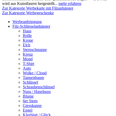
wird aus Kunstfasern hergestellt...
mehr erfahren
Zur Kategorie Werbekarte mit Filzanhänger
Zur Kategorie Werbegeschenke
Werbeanbringung
Filz-Schlüsselanhänger
Haus
Brille
Krone
Elch
Sternschnuppe
Kreuz
Mond
T-Shirt
Auto
Wolke / Cloud
Tannenbaum
Schlüssel
Schraubenschlüssel
Nuss / Haselnuss
Blume
6er Stern
Giesskanne
Engel
Kleeblatt / Glück