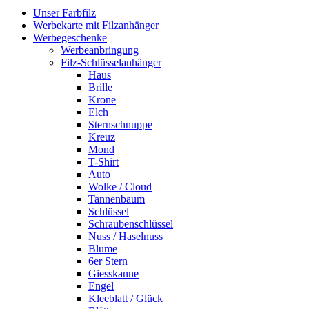
Unser Farbfilz
Werbekarte mit Filzanhänger
Werbegeschenke
Werbeanbringung
Filz-Schlüsselanhänger
Haus
Brille
Krone
Elch
Sternschnuppe
Kreuz
Mond
T-Shirt
Auto
Wolke / Cloud
Tannenbaum
Schlüssel
Schraubenschlüssel
Nuss / Haselnuss
Blume
6er Stern
Giesskanne
Engel
Kleeblatt / Glück