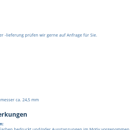
 -lieferung prüfen wir gerne auf Anfrage für Sie.
m
chmesser ca. 24,5 mm
merkungen
n:
Farben bedruckt und/oder Ausstanzungen im Motiv vorgenommen