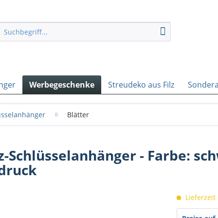
nger
Werbegeschenke
Streudeko aus Filz
Sondera
lüsselanhänger
Blätter
lz-Schlüsselanhänger - Farbe: sch
fdruck
Lieferzeit