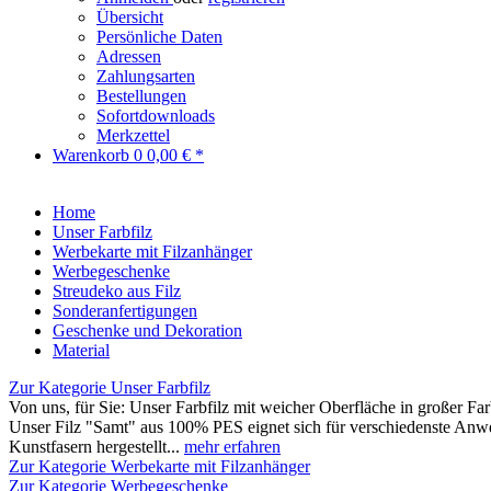
Übersicht
Persönliche Daten
Adressen
Zahlungsarten
Bestellungen
Sofortdownloads
Merkzettel
Warenkorb
0
0,00 € *
Home
Unser Farbfilz
Werbekarte mit Filzanhänger
Werbegeschenke
Streudeko aus Filz
Sonderanfertigungen
Geschenke und Dekoration
Material
Zur Kategorie Unser Farbfilz
Von uns, für Sie: Unser Farbfilz mit weicher Oberfläche in großer F
Unser Filz "Samt" aus 100% PES eignet sich für verschiedenste Anw
Kunstfasern hergestellt...
mehr erfahren
Zur Kategorie Werbekarte mit Filzanhänger
Zur Kategorie Werbegeschenke