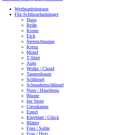
Werbeanbringung
Filz-Schlüsselanhänger
Haus
Brille
Krone
Elch
Sternschnuppe
Kreuz
Mond
T-Shirt
Auto
Wolke / Cloud
Tannenbaum
Schlüssel
Schraubenschlüssel
Nuss / Haselnuss
Blume
6er Stern
Giesskanne
Engel
Kleeblatt / Glück
Blätter
Fuss / Sohle
Frau / Hers