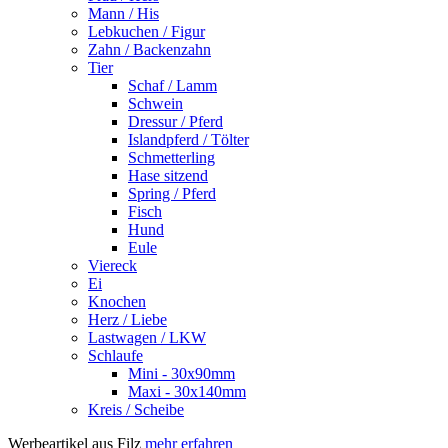
Mann / His
Lebkuchen / Figur
Zahn / Backenzahn
Tier
Schaf / Lamm
Schwein
Dressur / Pferd
Islandpferd / Tölter
Schmetterling
Hase sitzend
Spring / Pferd
Fisch
Hund
Eule
Viereck
Ei
Knochen
Herz / Liebe
Lastwagen / LKW
Schlaufe
Mini - 30x90mm
Maxi - 30x140mm
Kreis / Scheibe
Werbeartikel aus Filz
mehr erfahren