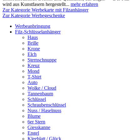
wird aus Kunstfasern hergestellt...
mehr erfahren
Zur Kategorie Werbekarte mit Filzanhänger
Zur Kategorie Werbegeschenke
Werbeanbringung
Filz-Schlüsselanhänger
Haus
Brille
Krone
Elch
Sternschnuppe
Kreuz
Mond
T-Shirt
Auto
Wolke / Cloud
Tannenbaum
Schlüssel
Schraubenschlüssel
Nuss / Haselnuss
Blume
6er Stern
Giesskanne
Engel
Kleeblatt / Glück