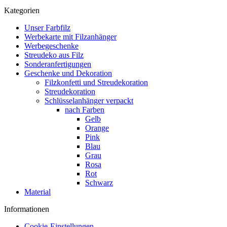
Kategorien
Unser Farbfilz
Werbekarte mit Filzanhänger
Werbegeschenke
Streudeko aus Filz
Sonderanfertigungen
Geschenke und Dekoration
Filzkonfetti und Streudekoration
Streudekoration
Schlüsselanhänger verpackt
nach Farben
Gelb
Orange
Pink
Blau
Grau
Rosa
Rot
Schwarz
Material
Informationen
Cookie-Einstellungen