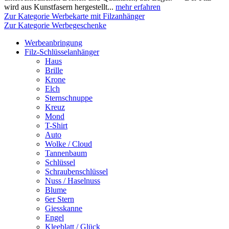
wird aus Kunstfasern hergestellt...
mehr erfahren
Zur Kategorie Werbekarte mit Filzanhänger
Zur Kategorie Werbegeschenke
Werbeanbringung
Filz-Schlüsselanhänger
Haus
Brille
Krone
Elch
Sternschnuppe
Kreuz
Mond
T-Shirt
Auto
Wolke / Cloud
Tannenbaum
Schlüssel
Schraubenschlüssel
Nuss / Haselnuss
Blume
6er Stern
Giesskanne
Engel
Kleeblatt / Glück