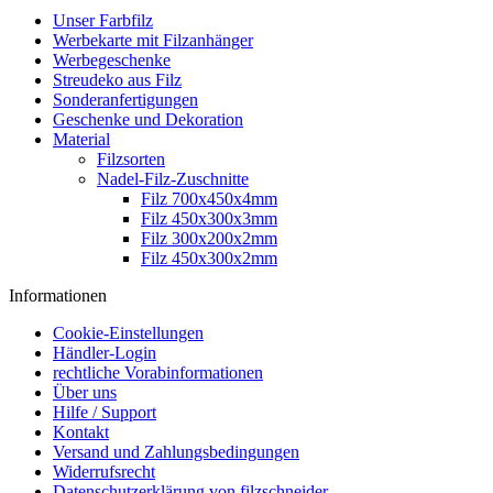
Unser Farbfilz
Werbekarte mit Filzanhänger
Werbegeschenke
Streudeko aus Filz
Sonderanfertigungen
Geschenke und Dekoration
Material
Filzsorten
Nadel-Filz-Zuschnitte
Filz 700x450x4mm
Filz 450x300x3mm
Filz 300x200x2mm
Filz 450x300x2mm
Informationen
Cookie-Einstellungen
Händler-Login
rechtliche Vorabinformationen
Über uns
Hilfe / Support
Kontakt
Versand und Zahlungsbedingungen
Widerrufsrecht
Datenschutzerklärung von filzschneider