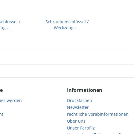
chlüssel /
Schraubenschlüssel /
g -...
Werkzeug -...
ce
Informationen
ner werden
Druckfarben
Newsletter
ht
rechtliche Vorabinformationen
Über uns
Unser Farbfilz